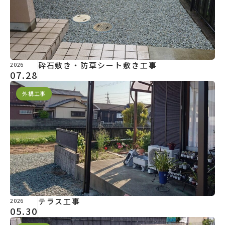
砕石敷き・防草シート敷き工事
2026
07.28
外構工事
テラス工事
2026
05.30