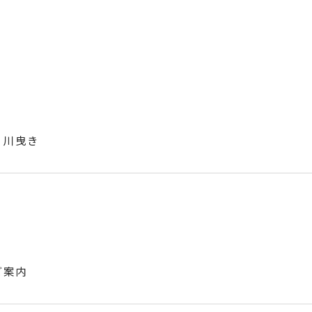
 川曳き
ご案内