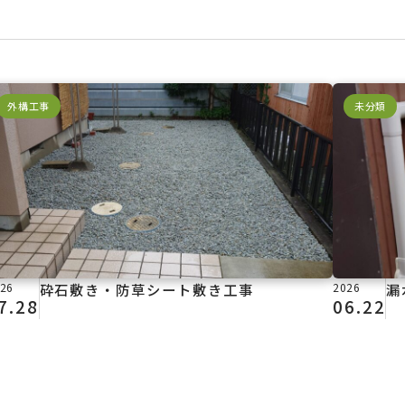
外構工事
未分類
26
砕石敷き・防草シート敷き工事
2026
漏
7.28
06.22