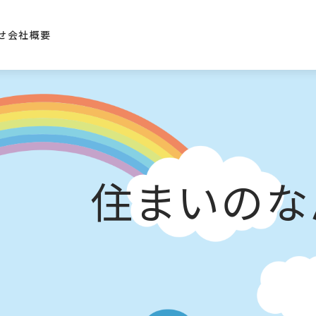
勢・二見
せ
会社概要
住まいのな