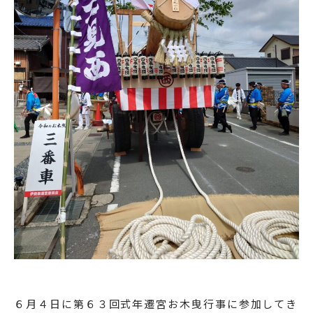
６月４日に第６３回式年遷宮お木曳行事に参加してき