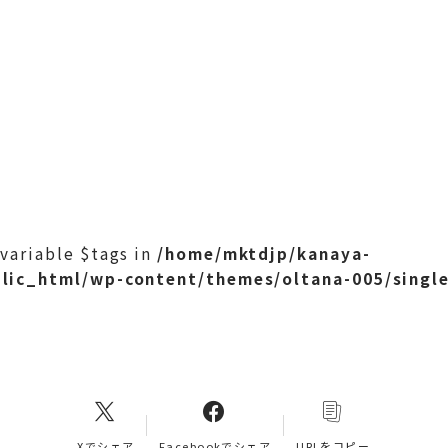
 variable $tags in
/home/mktdjp/kanaya-
lic_html/wp-content/themes/oltana-005/singl
Xでシェア
Facebookでシェア
URLをコピー