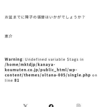
お盆までに障子の張替はいかがでしょうか？
恵介
Warning
: Undefined variable $tags in
/home/mktdjp/kanaya-
koumuten.co.jp/public_html/wp-
content/themes/oltana-005/single.php
on
line
81