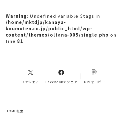
Warning
: Undefined variable $tags in
/home/mktdjp/kanaya-
koumuten.co.jp/public_html/wp-
content/themes/oltana-005/single.php
on
line
81
Xでシェア
Facebookでシェア
URLをコピー
HOME
紅葉