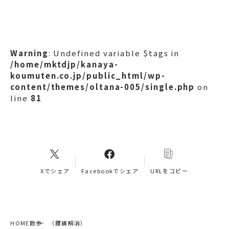
Warning
: Undefined variable $tags in
/home/mktdjp/kanaya-
koumuten.co.jp/public_html/wp-
content/themes/oltana-005/single.php
on
line
81
Xでシェア
Facebookでシェア
URLをコピー
HOME
散歩 （腰痛解消）